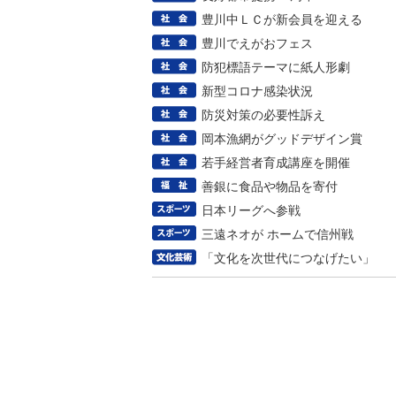
豊川中ＬＣが新会員を迎える
豊川でえがおフェス
防犯標語テーマに紙人形劇
新型コロナ感染状況
防災対策の必要性訴え
岡本漁網がグッドデザイン賞
若手経営者育成講座を開催
善銀に食品や物品を寄付
日本リーグへ参戦
三遠ネオが ホームで信州戦
「文化を次世代につなげたい」