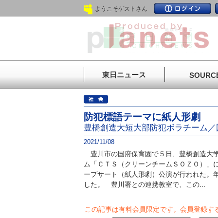
ようこそゲストさん
東日ニュース
SOURC
防犯標語テーマに紙人形劇
豊橋創造大短大部防犯ボラチーム／
2021/11/08
豊川市の国府保育園で５日、豊橋創造大学
ム「ＣＴＳ（クリーンチームＳＯＺＯ）」
ープサート（紙人形劇）公演が行われた。年
した。 豊川署との連携教室で、この...
この記事は有料会員限定です。
会員登録す