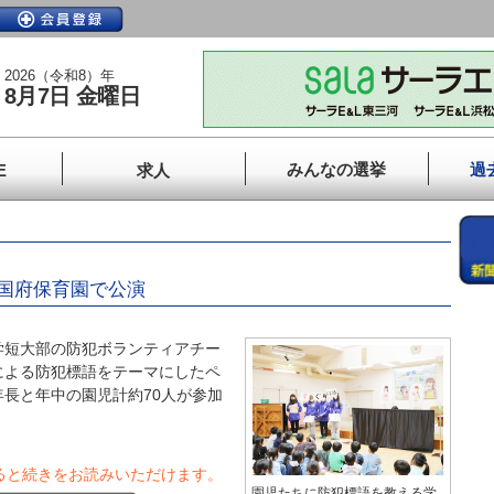
2026（令和8）年
8月7日 金曜日
みんなの選挙
過
E
求人
国府保育園で公演
短大部の防犯ボランティアチー
による防犯標語をテーマにしたペ
長と年中の園児計約70人が参加
ると続きをお読みいただけます。
園児たちに防犯標語を教える学