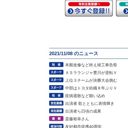
2021/11/08 のニュース
本殿改修など終え竣工奉告祭
ＡＳラランジャ豊川が逆転Ｖ
上位３チームが決勝大会挑む
中部はトヨタ紡織８年ぶりＶ
疫病退散など願い込め
出演者 歌とともに表情輝き
出演者ら日頃の成果
斎藤裕幸さん
友好都市提携40周年