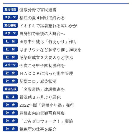
健康分野で官民連携
福江の夏４回戦で終わる
ドキドキで猛暑忘れる涼いかが
自身初で最後の大舞台へ
田原中生徒ら「竹あかり」作り
はまサウナなど多彩な催し満喫を
感染症成立３大要因など学ぶ
今度こそ甲子園初勝利を
ＨＡＣＣＰに沿った衛生管理
新型コロナ感染状況
「名豊道路」建設推進を
景況感３カ月ぶり悪化
2022年版「豊橋小年鑑」発行
豊橋市内の景観写真募集
「ごみゼロウォーク！」実施
気象庁の仕事を紹介