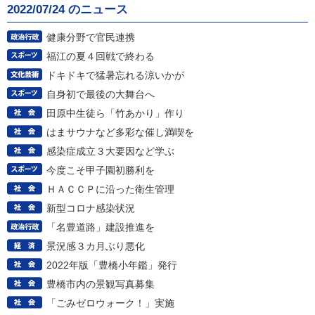
2022/07/24 のニュース
健康分野で官民連携
福江の夏４回戦で終わる
ドキドキで猛暑忘れる涼いかが
自身初で最後の大舞台へ
田原中生徒ら「竹あかり」作り
はまサウナなど多彩な催し満喫を
感染症成立３大要因など学ぶ
今度こそ甲子園初勝利を
ＨＡＣＣＰに沿った衛生管理
新型コロナ感染状況
「名豊道路」建設推進を
景況感３カ月ぶり悪化
2022年版「豊橋小年鑑」発行
豊橋市内の景観写真募集
「ごみゼロウォーク！」実施