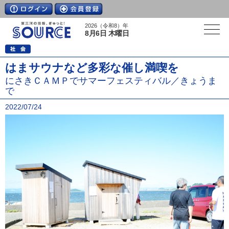
2026（令和8）年
8月6日 木曜日
はまサウナなど多彩な催し満喫を
にさきＣＡＭＰでサマーフェスティバル／きょうま
で
2022/07/24