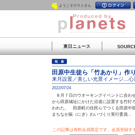
ようこそゲストさん
東日ニュース
SOURC
田原中生徒ら「竹あかり」作
来月設置／美しい光景イメージ…心
2022/07/24
８月７日のウオーキングイベントに合わせ
から田原城址にかけた沿道に設置する竹灯
われた。 田原町の住民らでつくる田原中
まちなか賑（にぎ）わいづくり実行委員...
この記事は有料会員限定です。
会員登録す