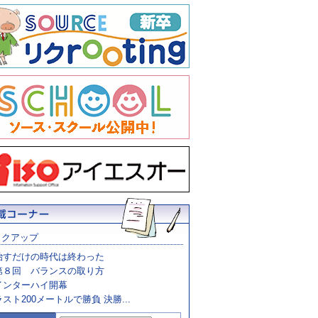
ックアップ
治すだけの時代は終わった
第８回 バランスの取り方
インターハイ開幕
ラスト200メートルで勝負 決勝...