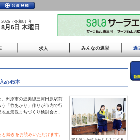
2026（令和8）年
8月6日 木曜日
みんなの選挙
過
E
求人
り
込め45本
、田原市の渥美線三河田原駅前
ろう「竹あかり」作りが市内で行
部地区景観まちづくり検討会と、
ると続きをお読みいただけます。
穴を開けた竹あかりを手にする