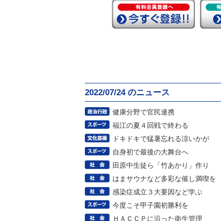
2022/07/24 のニュース
健康分野で官民連携
福江の夏４回戦で終わる
ドキドキで猛暑忘れる涼いかが
自身初で最後の大舞台へ
田原中生徒ら「竹あかり」作り
はまサウナなど多彩な催し満喫を
感染症成立３大要因など学ぶ
今度こそ甲子園初勝利を
ＨＡＣＣＰに沿った衛生管理