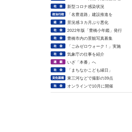
新型コロナ感染状況
「名豊道路」建設推進を
景況感３カ月ぶり悪化
2022年版「豊橋小年鑑」発行
豊橋市内の景観写真募集
「ごみゼロウォーク！」実施
気象庁の仕事を紹介
いざ「本番」へ
「まちなかこども縁日」
東三河などで撮影の39点
オンラインで10月に開催