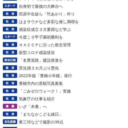
自身初で最後の大舞台へ
田原中生徒ら「竹あかり」作り
はまサウナなど多彩な催し満喫を
感染症成立３大要因など学ぶ
今度こそ甲子園初勝利を
ＨＡＣＣＰに沿った衛生管理
新型コロナ感染状況
「名豊道路」建設推進を
景況感３カ月ぶり悪化
2022年版「豊橋小年鑑」発行
豊橋市内の景観写真募集
「ごみゼロウォーク！」実施
気象庁の仕事を紹介
いざ「本番」へ
「まちなかこども縁日」
東三河などで撮影の39点