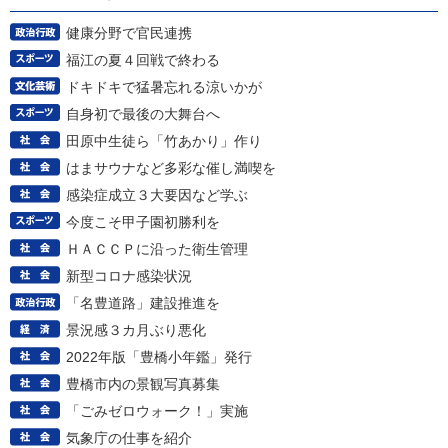
健康分野で官民連携
福江の夏４回戦で終わる
ドキドキで猛暑忘れる涼いかが
自身初で最後の大舞台へ
田原中生徒ら「竹あかり」作り
はまサウナなど多彩な催し満喫を
感染症成立３大要因など学ぶ
今度こそ甲子園初勝利を
ＨＡＣＣＰに沿った衛生管理
新型コロナ感染状況
「名豊道路」建設推進を
景況感３カ月ぶり悪化
2022年版「豊橋小年鑑」発行
豊橋市内の景観写真募集
「ごみゼロウォーク！」実施
気象庁の仕事を紹介