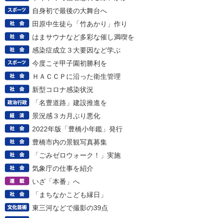
自身初で最後の大舞台へ
田原中生徒ら「竹あかり」作り
はまサウナなど多彩な催し満喫を
感染症成立３大要因など学ぶ
今度こそ甲子園初勝利を
ＨＡＣＣＰに沿った衛生管理
新型コロナ感染状況
「名豊道路」建設推進を
景況感３カ月ぶり悪化
2022年版「豊橋小年鑑」発行
豊橋市内の景観写真募集
「ごみゼロウォーク！」実施
気象庁の仕事を紹介
いざ「本番」へ
「まちなかこども縁日」
東三河などで撮影の39点