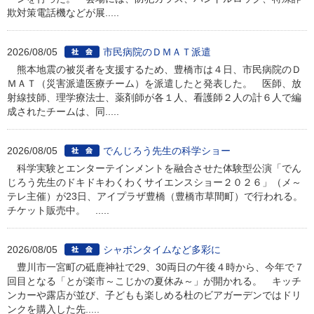
欺対策電話機などが展.....
2026/08/05
市民病院のＤＭＡＴ派遣
熊本地震の被災者を支援するため、豊橋市は４日、市民病院のＤ
ＭＡＴ（災害派遣医療チーム）を派遣したと発表した。 医師、放
射線技師、理学療法士、薬剤師が各１人、看護師２人の計６人で編
成されたチームは、同.....
2026/08/05
でんじろう先生の科学ショー
科学実験とエンターテインメントを融合させた体験型公演「でん
じろう先生のドキドキわくわくサイエンスショー２０２６」（メ～
テレ主催）が23日、アイプラザ豊橋（豊橋市草間町）で行われる。
チケット販売中。 .....
2026/08/05
シャボンタイムなど多彩に
豊川市一宮町の砥鹿神社で29、30両日の午後４時から、今年で７
回目となる「とが楽市～こじかの夏休み～」が開かれる。 キッチ
ンカーや露店が並び、子どもも楽しめる杜のビアガーデンではドリ
ンクを購入した先.....