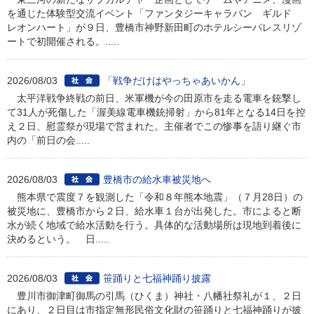
を通じた体験型交流イベント「ファンタジーキャラバン ギルド
レオンハート」が９日、豊橋市神野新田町のホテルシーパレスリゾ
ートで初開催される。.....
2026/08/03
「戦争だけはやっちゃあいかん」
太平洋戦争終戦の前日、米軍機が今の田原市を走る電車を銃撃し
て31人が死傷した「渥美線電車機銃掃射」から81年となる14日を控
え２日、慰霊祭が現場で営まれた。主催者でこの惨事を語り継ぐ市
内の「前日の会.....
2026/08/03
豊橋市の給水車被災地へ
熊本県で震度７を観測した「令和８年熊本地震」（７月28日）の
被災地に、豊橋市から２日、給水車１台が出発した。市によると断
水が続く地域で給水活動を行う。具体的な活動場所は現地到着後に
決めるという。 日.....
2026/08/03
笹踊りと七福神踊り披露
豊川市御津町御馬の引馬（ひくま）神社・八幡社祭礼が１、２日
にあり、２日目は市指定無形民俗文化財の笹踊りと七福神踊りが披