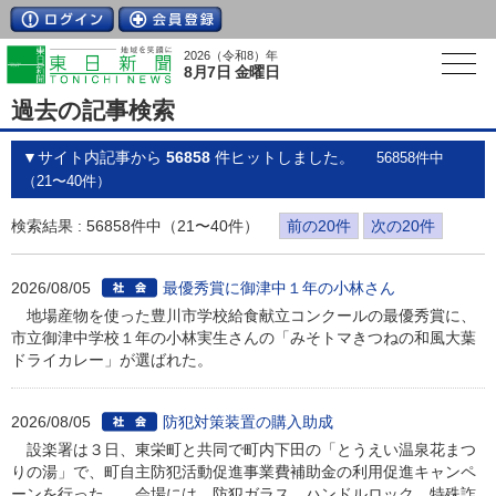
2026（令和8）年
8月7日 金曜日
過去の記事検索
▼サイト内記事から
56858
件ヒットしました。
56858件中
（21〜40件）
検索結果 : 56858件中（21〜40件）
前の20件
次の20件
2026/08/05
最優秀賞に御津中１年の小林さん
地場産物を使った豊川市学校給食献立コンクールの最優秀賞に、
市立御津中学校１年の小林実生さんの「みそトマきつねの和風大葉
ドライカレー」が選ばれた。
2026/08/05
防犯対策装置の購入助成
設楽署は３日、東栄町と共同で町内下田の「とうえい温泉花まつ
りの湯」で、町自主防犯活動促進事業費補助金の利用促進キャンペ
ーンを行った。 会場には、防犯ガラス、ハンドルロック、特殊詐