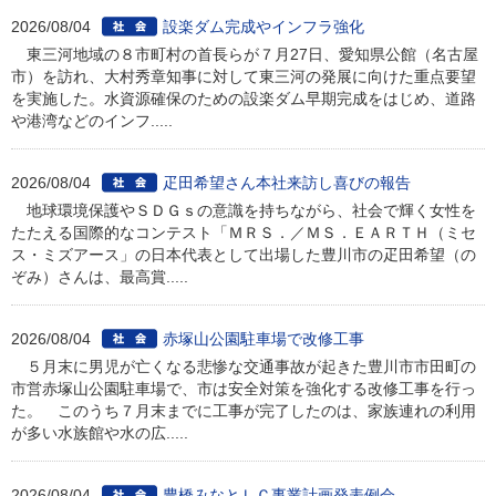
2026/08/04
設楽ダム完成やインフラ強化
東三河地域の８市町村の首長らが７月27日、愛知県公館（名古屋
市）を訪れ、大村秀章知事に対して東三河の発展に向けた重点要望
を実施した。水資源確保のための設楽ダム早期完成をはじめ、道路
や港湾などのインフ.....
2026/08/04
疋田希望さん本社来訪し喜びの報告
地球環境保護やＳＤＧｓの意識を持ちながら、社会で輝く女性を
たたえる国際的なコンテスト「ＭＲＳ．／ＭＳ．ＥＡＲＴＨ（ミセ
ス・ミズアース」の日本代表として出場した豊川市の疋田希望（の
ぞみ）さんは、最高賞.....
2026/08/04
赤塚山公園駐車場で改修工事
５月末に男児が亡くなる悲惨な交通事故が起きた豊川市市田町の
市営赤塚山公園駐車場で、市は安全対策を強化する改修工事を行っ
た。 このうち７月末までに工事が完了したのは、家族連れの利用
が多い水族館や水の広.....
2026/08/04
豊橋みなとＬＣ事業計画発表例会