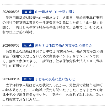
2026/08/05
山十建材が「山十祭」開く
業務用建築資材販売の山十建材は７、８両日、豊橋市東幸町東明
の同社で建築施工業者や一般消費者を対象にした催し「山十祭」を
開く。 両日とも午前９時から午後３時まで。会場では、むくの床
材や仕上げ前の製材、.....
2026/08/05
来月７日蒲郡で働き方改革対応講習会
蒲郡商工会議所は９月７日午後１時30分から、働き方改革対応講
習会「採用で失敗しないための実務ポイント」をオンラインで開
く。無料で参加できる。 講師は、社会保険労務士法人ＡＲ（豊橋
市）の有田知史さん。.....
2026/08/04
子どもの反応に思い巡らせ
太平洋戦争末期はどんな状況だったか―。元教員で豊橋市老津町
の鈴木敬さんは、この地域で見たり聞いたりしたことをまとめて老
津小学校で出前授業を開いた。「敬先生」の愛称で親しまれ、別の
出前授業でおなじみだ.....