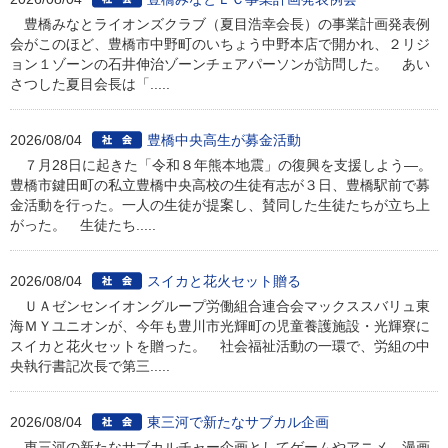
豊橋みなとライオンズクラブ（夏目浩幸会長）の事業計画発表例
会がこのほど、豊橋市中野町のいちょう中野本店で開かれ、２リジ
ョン１ゾーンの石井伸治ゾーンチェアパーソンが訪問した。 あい
さつした夏目会長は「.....
2026/08/04
豊橋中央高生が募金活動
７月28日に起きた「令和８年熊本地震」の復興を支援しよう―。
豊橋市鍵田町の私立豊橋中央高校の生徒有志が３日、豊橋駅前で募
金活動を行った。一人の生徒が提案し、賛同した生徒たちが立ち上
がった。 生徒たち.....
2026/08/04
スイカと花火セット贈る
ＵＡゼンセンイオングループ労働組合連合会マックススバリュ東
海ＭＹユニオンが、今年も豊川市光輝町の児童養護施設・光輝寮に
スイカと花火セットを贈った。 社会福祉活動の一環で、労組の中
央執行書記次長で第三.....
2026/08/04
東三河で新たなサブカル企画
東三河の新たなサブカルチャー企画としてゲームやアニメ、漫画