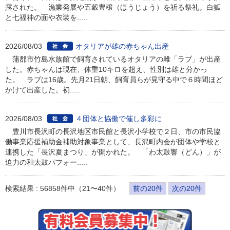
露された。 漁業発展や五穀豊穣（ほうじょう）を祈る祭礼。白狐
と七福神の面や衣装を.....
2026/08/03
オタリアが雄の赤ちゃん出産
蒲郡市竹島水族館で飼育されているオタリアの雌「ラブ」が出産
した。赤ちゃんは現在、体重10キロを超え、性別は雄と分かっ
た。 ラブは16歳。先月21日朝、飼育員らが見守る中で６時間ほど
かけて出産した。初.....
2026/08/03
４団体と協働で催し多彩に
豊川市長沢町の長沢地区市民館と長沢小学校で２日、市の市民協
働事業応援補助金補助対象事業として、長沢町内会が団体や学校と
連携した「長沢夏まつり」が開かれた。 「わ太鼓響（どん）」が
迫力の和太鼓パフォー.....
検索結果 : 56858件中（21〜40件）
前の20件
次の20件