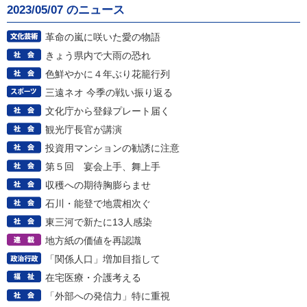
2023/05/07 のニュース
革命の嵐に咲いた愛の物語
きょう県内で大雨の恐れ
色鮮やかに４年ぶり花籠行列
三遠ネオ 今季の戦い振り返る
文化庁から登録プレート届く
観光庁長官が講演
投資用マンションの勧誘に注意
第５回 宴会上手、舞上手
収穫への期待胸膨らませ
石川・能登で地震相次ぐ
東三河で新たに13人感染
地方紙の価値を再認識
「関係人口」増加目指して
在宅医療・介護考える
「外部への発信力」特に重視