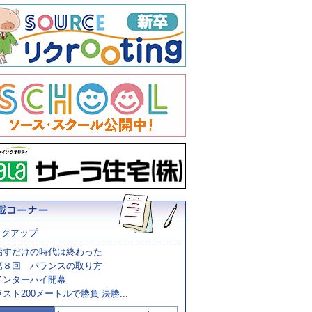
ックアップ
治すだけの時代は終わった
第８回 バランスの取り方
インターハイ開幕
ラスト200メートルで勝負 決勝...