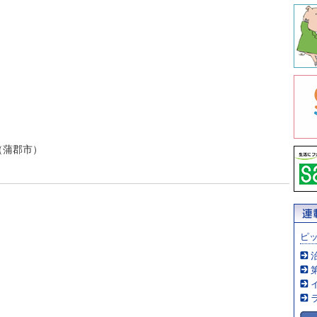
（蒲郡市）
ピ