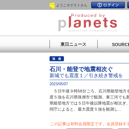
ようこそゲストさん
東日ニュース
SOURC
石川・能登で地震相次ぐ
新城でも震度１／引き続き警戒を
2023/05/07
５日午後９時58分ごろ、石川県能登地方
度５強を石川県珠洲市で観測。東三河でも
県能登地方では５日午後以降地震が相次ぎ
同庁によると、最大震度５強を観測し...
この記事は有料会員限定です。
会員登録す