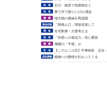
石川・能登で地震相次ぐ
東三河で新たに13人感染
地方紙の価値を再認識
「関係人口」増加目指して
在宅医療・介護考える
「外部への発信力」特に重視
飛躍の「予感」が
【この人この店】中華味彩 北京
植物への愛情が伝わってくる