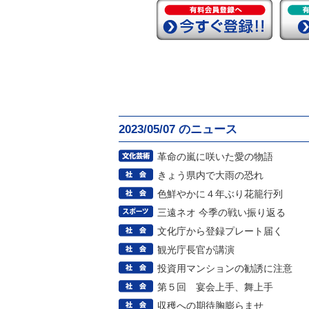
2023/05/07 のニュース
革命の嵐に咲いた愛の物語
きょう県内で大雨の恐れ
色鮮やかに４年ぶり花籠行列
三遠ネオ 今季の戦い振り返る
文化庁から登録プレート届く
観光庁長官が講演
投資用マンションの勧誘に注意
第５回 宴会上手、舞上手
収穫への期待胸膨らませ