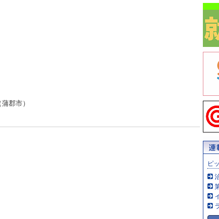
（蒲郡市）
ピ