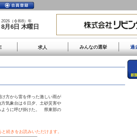
2026（令和8）年
8月6日 木曜日
みんなの選挙
過
E
求人
け方から雷を伴った激しい雨が
地方気象台は６日夕、土砂災害や
るように呼び掛けた。 県東部の
ると続きをお読みいただけます。