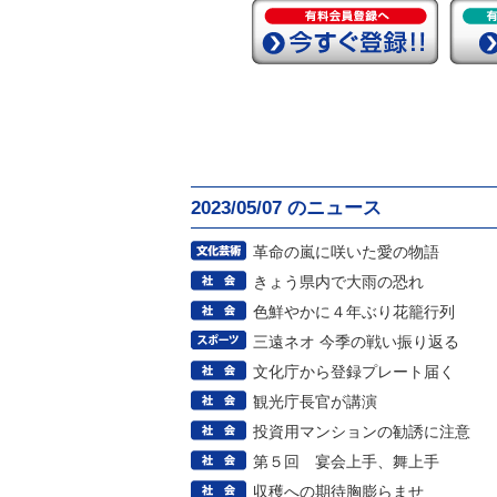
2023/05/07 のニュース
革命の嵐に咲いた愛の物語
きょう県内で大雨の恐れ
色鮮やかに４年ぶり花籠行列
三遠ネオ 今季の戦い振り返る
文化庁から登録プレート届く
観光庁長官が講演
投資用マンションの勧誘に注意
第５回 宴会上手、舞上手
収穫への期待胸膨らませ