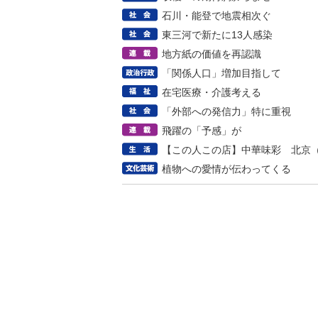
石川・能登で地震相次ぐ
東三河で新たに13人感染
地方紙の価値を再認識
「関係人口」増加目指して
在宅医療・介護考える
「外部への発信力」特に重視
飛躍の「予感」が
【この人この店】中華味彩 北京
植物への愛情が伝わってくる