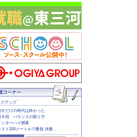
ックアップ
治すだけの時代は終わった
第８回 バランスの取り方
インターハイ開幕
ラスト200メートルで勝負 決勝...