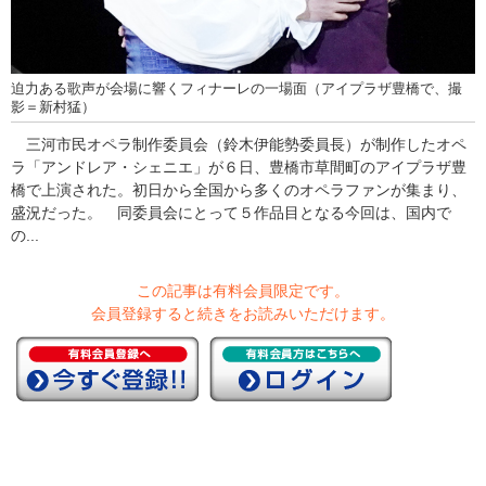
迫力ある歌声が会場に響くフィナーレの一場面（アイプラザ豊橋で、撮
影＝新村猛）
三河市民オペラ制作委員会（鈴木伊能勢委員長）が制作したオペ
ラ「アンドレア・シェニエ」が６日、豊橋市草間町のアイプラザ豊
橋で上演された。初日から全国から多くのオペラファンが集まり、
盛況だった。 同委員会にとって５作品目となる今回は、国内で
の...
この記事は有料会員限定です。
会員登録すると続きをお読みいただけます。