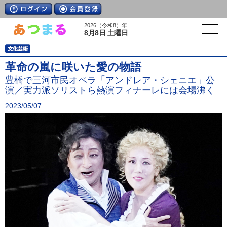
2026（令和8）年
8月8日 土曜日
革命の嵐に咲いた愛の物語
豊橋で三河市民オペラ「アンドレア・シェニエ」公
演／実力派ソリストら熱演フィナーレには会場沸く
2023/05/07