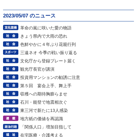
2023/05/07 のニュース
革命の嵐に咲いた愛の物語
きょう県内で大雨の恐れ
色鮮やかに４年ぶり花籠行列
三遠ネオ 今季の戦い振り返る
文化庁から登録プレート届く
観光庁長官が講演
投資用マンションの勧誘に注意
第５回 宴会上手、舞上手
収穫への期待胸膨らませ
石川・能登で地震相次ぐ
東三河で新たに13人感染
地方紙の価値を再認識
「関係人口」増加目指して
在宅医療・介護考える