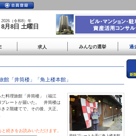
2026（令和8）年
8月8日 土曜日
みんなの選挙
過
E
求人
旅館「井筒楼」「角上楼本館」
た料理旅館「井筒楼」（福江
録プレートが届いた。 井筒楼は
ぶき２階建てで、その後、大正、
.
ると続きをお読みいただけます。
登録プレートを手に角上楼本館