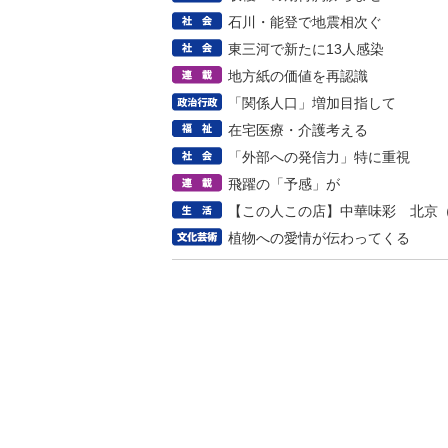
石川・能登で地震相次ぐ
東三河で新たに13人感染
地方紙の価値を再認識
「関係人口」増加目指して
在宅医療・介護考える
「外部への発信力」特に重視
飛躍の「予感」が
【この人この店】中華味彩 北京
植物への愛情が伝わってくる