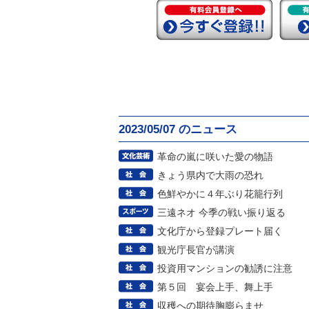
2023/05/07 のニュース
革命の嵐に咲いた愛の物語
きょう県内で大雨の恐れ
色鮮やかに４年ぶり花籠行列
三遠ネオ 今季の戦い振り返る
文化庁から登録プレート届く
観光庁長官が講演
投資用マンションの勧誘に注意
第５回 宴会上手、舞上手
収穫への期待胸膨らませ