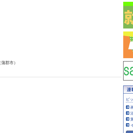
（蒲郡市）
ピ