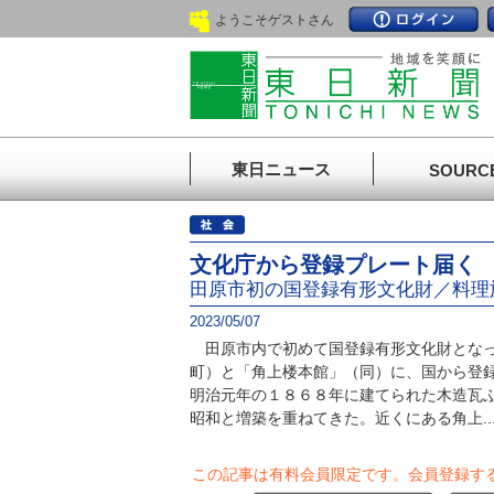
ようこそゲストさん
東日ニュース
SOURC
文化庁から登録プレート届く
田原市初の国登録有形文化財／料理
2023/05/07
田原市内で初めて国登録有形文化財となっ
町）と「角上楼本館」（同）に、国から登
明治元年の１８６８年に建てられた木造瓦
昭和と増築を重ねてきた。近くにある角上..
この記事は有料会員限定です。
会員登録す