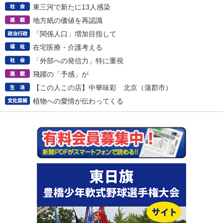
東三河で新たに13人感染
地方紙の価値を再認識
「関係人口」増加目指して
在宅医療・介護考える
「外部への発信力」特に重視
飛躍の「予感」が
【この人この店】中華味彩 北京（蒲郡市）
植物への愛情が伝わってくる