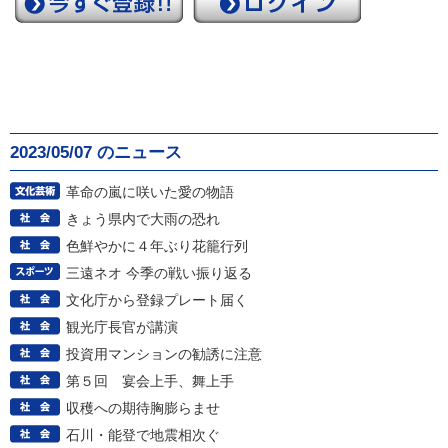
2023/05/07 のニュース
革命の嵐に咲いた愛の物語
きょう県内で大雨の恐れ
色鮮やかに４年ぶり花籠行列
三遠ネオ 今季の戦い振り返る
文化庁から登録プレート届く
観光庁長官が講演
投資用マンションの勧誘に注意
第５回 宴会上手、舞上手
収穫への期待胸膨らませ
石川・能登で地震相次ぐ