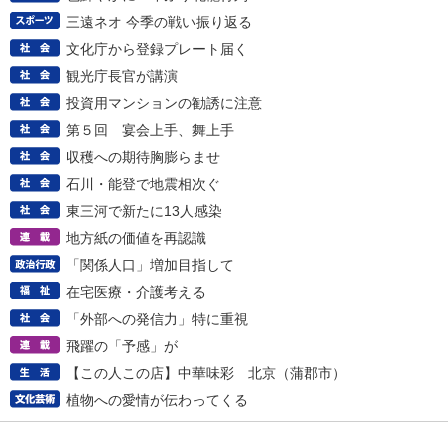
三遠ネオ 今季の戦い振り返る
文化庁から登録プレート届く
観光庁長官が講演
投資用マンションの勧誘に注意
第５回 宴会上手、舞上手
収穫への期待胸膨らませ
石川・能登で地震相次ぐ
東三河で新たに13人感染
地方紙の価値を再認識
「関係人口」増加目指して
在宅医療・介護考える
「外部への発信力」特に重視
飛躍の「予感」が
【この人この店】中華味彩 北京（蒲郡市）
植物への愛情が伝わってくる