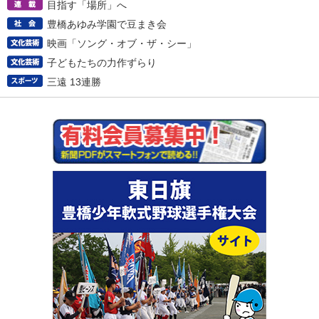
目指す「場所」へ
豊橋あゆみ学園で豆まき会
映画「ソング・オブ・ザ・シー」
子どもたちの力作ずらり
三遠 13連勝