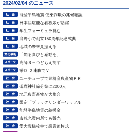
2024/02/04 のニュース
能登半島地震 便乗詐欺の兆候確認
日本語堪能な看板娘が活躍
学生フォーミュラ挑む
庭野小で創立150周年記念式典
地域の未来見据える
「知る喜びと感動を」
高師Ｓ三つどもえ制す
栄Ｄ ２連勝でＶ
ユーチューブで豊橋産農産物ＰＲ
砥鹿神社節分祭に2000人
地元農畜産物が大集合
限定「ブラックサンダーワッフル」
能登半島地震の義援金
市観光案内所でも販売
愛大豊橋校舎で慰霊追悼式