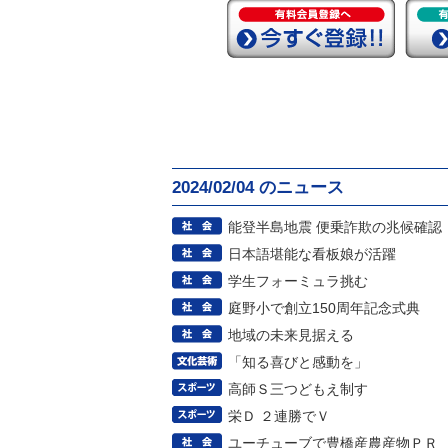
2024/02/04 のニュース
能登半島地震 便乗詐欺の兆候確認
日本語堪能な看板娘が活躍
学生フォーミュラ挑む
庭野小で創立150周年記念式典
地域の未来見据える
「知る喜びと感動を」
高師Ｓ三つどもえ制す
栄Ｄ ２連勝でＶ
ユーチューブで豊橋産農産物ＰＲ