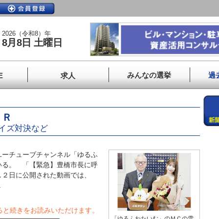
2026（令和8）年
8月8日 土曜日
みんなの選挙
過
E
求人
ＰＲ
イズ対決など
ーチューブチャンネル「ゆるふ
いる。 「【緊急】豊橋市長に呼
し２日に公開された動画では、
.
ると続きをお読みいただけます。
「ゆるふわたいむ」のＭＣの雪