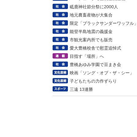
砥鹿神社節分祭に2000人
地元農畜産物が大集合
限定「ブラックサンダーワッフル
能登半島地震の義援金
市観光案内所でも販売
愛大豊橋校舎で慰霊追悼式
目指す「場所」へ
豊橋あゆみ学園で豆まき会
映画「ソング・オブ・ザ・シー」
子どもたちの力作ずらり
三遠 13連勝