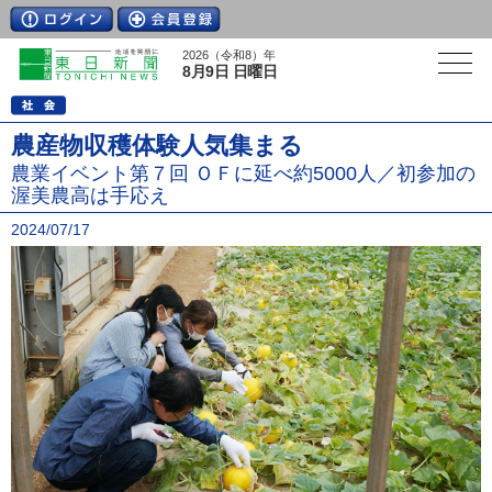
2026（令和8）年
8月9日 日曜日
農産物収穫体験人気集まる
農業イベント第７回 ＯＦに延べ約5000人／初参加の
渥美農高は手応え
2024/07/17