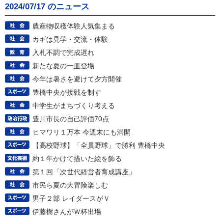
2024/07/17 のニュース
農産物収穫体験人気集まる
カギは見学・交流・体験
入札不調で完成遅れ
新たな夏の一皿登場
今年は暑さを避けて夕方開催
豊橋中央が接戦を制す
中学生がまちづくり考える
豊川市長の自己評価70点
ヒマワリ１万本 今週末にも満開
【高校野球】「全員野球」で勝利 豊橋中央
約１年かけて描いた絵を飾る
第１回「次世代経営者育成講座」
市民ら夏の大冒険楽しむ
男子２部 レイダースがＶ
伊藤樹さんがＷ杯出場