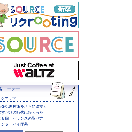
ックアップ
画像処理技術をさらに深掘り
治すだけの時代は終わった
第８回 バランスの取り方
インターハイ開幕