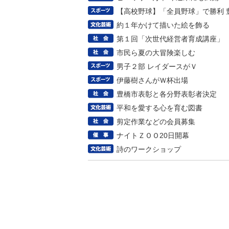
【高校野球】「全員野球」で勝利 
約１年かけて描いた絵を飾る
第１回「次世代経営者育成講座」
市民ら夏の大冒険楽しむ
男子２部 レイダースがＶ
伊藤樹さんがＷ杯出場
豊橋市表彰と各分野表彰者決定
平和を愛する心を育む図書
剪定作業などの会員募集
ナイトＺＯＯ20日開幕
詩のワークショップ