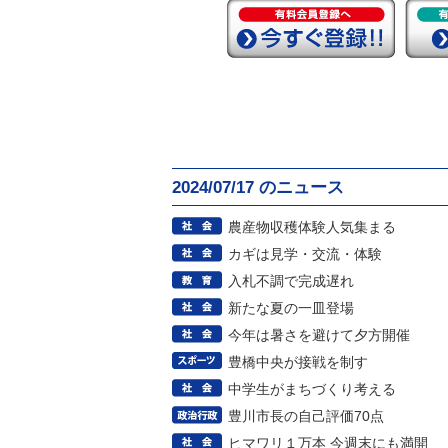
2024/07/17 のニュース
農産物収穫体験人気集まる
カギは見学・交流・体験
入札不調で完成遅れ
新たな夏の一皿登場
今年は暑さを避けて夕方開催
豊橋中央が接戦を制す
中学生がまちづくり考える
豊川市長の自己評価70点
ヒマワリ１万本 今週末にも満開