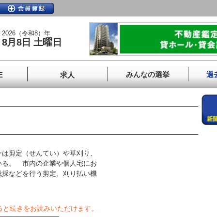
2026（令和8）年
8月8日 土曜日
みんなの選挙
過
E
求人
は剪定（せんてい）や草刈り、
いる。 市内の企業や個人宅にお
伐採などを行う剪定、刈り払い機
ると続きをお読みいただけます。