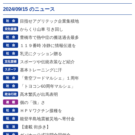
2024/09/15 のニュース
目指せアグリテック企業集積地
からくり山車 引き回し
豊橋市で熱中症の搬送過去最多
１１９番時 冷静に情報伝達を
乳児にクッション贈る
スポーツや伝統衣装など紹介
基本トレーニングに汗
「青空フードマルシェ」１周年
「トヨコン60周年マルシェ」
髙木繁氏が出馬表明
個の「強」さ
ＨＰＶワクチン接種を
能登半島地震被災地へ寄付金
【連載 街歩き】