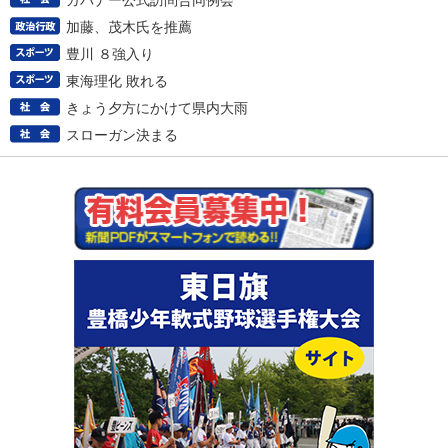
ガバナー公式訪問合同例会
加藤、茂木氏を推薦
豊川 ８強入り
東海理化 敗れる
きょう夕方にかけて県内大雨
スローガン決まる