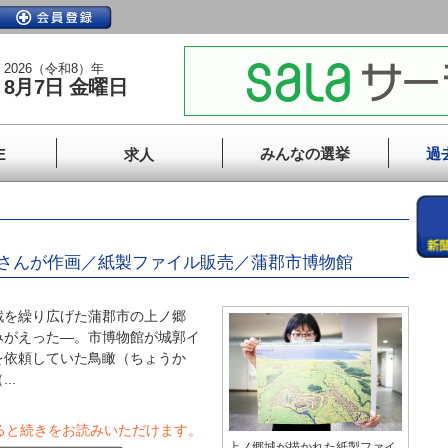
2026（令和8）年
8月7日 金曜日
みんなの選挙
過
E
求人
さんが作画／紙製ファイル販売／蒲郡市博物館
を繰り広げた蒲郡市の上ノ郷
みがえった―。市博物館が城郭イ
を依頼していた鳥瞰（ちょうか
..
ると続きをお読みいただけます。
上ノ郷城が描かれた紙製ファイ