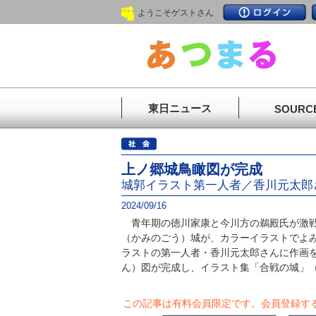
ようこそゲストさん
東日ニュース
SOURC
上ノ郷城鳥瞰図が完成
城郭イラスト第一人者／香川元太郎
2024/09/16
青年期の徳川家康と今川方の鵜殿氏が激戦
（かみのごう）城が、カラーイラストでよ
ラストの第一人者・香川元太郎さんに作画
ん）図が完成し、イラスト集「合戦の城」（.
この記事は有料会員限定です。
会員登録す