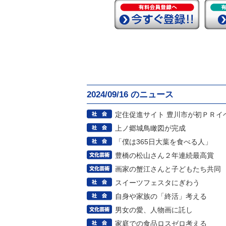
2024/09/16 のニュース
定住促進サイト 豊川市が初ＰＲイ
上ノ郷城鳥瞰図が完成
「僕は365日大葉を食べる人」
豊橋の松山さん２年連続最高賞
画家の蟹江さんと子どもたち共同
スイーツフェスタにぎわう
自身や家族の「終活」考える
男女の愛、人物画に託し
家庭での食品ロスゼロ考える