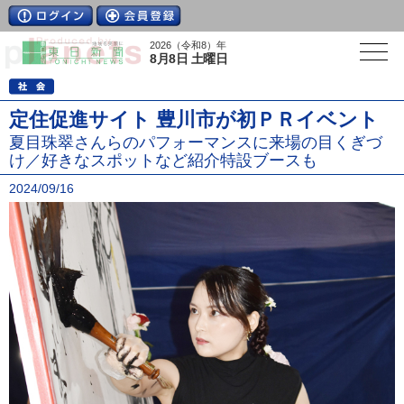
2026（令和8）年
8月8日 土曜日
定住促進サイト 豊川市が初ＰＲイベント
夏目珠翠さんらのパフォーマンスに来場の目くぎづ
け／好きなスポットなど紹介特設ブースも
2024/09/16