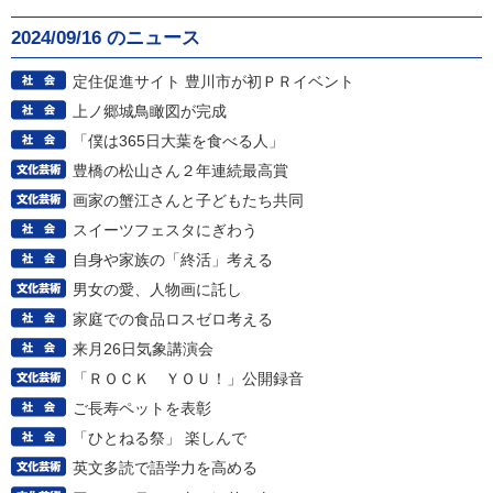
2024/09/16 のニュース
定住促進サイト 豊川市が初ＰＲイベント
上ノ郷城鳥瞰図が完成
「僕は365日大葉を食べる人」
豊橋の松山さん２年連続最高賞
画家の蟹江さんと子どもたち共同
スイーツフェスタにぎわう
自身や家族の「終活」考える
男女の愛、人物画に託し
家庭での食品ロスゼロ考える
来月26日気象講演会
「ＲＯＣＫ ＹＯＵ！」公開録音
ご長寿ペットを表彰
「ひとねる祭」 楽しんで
英文多読で語学力を高める