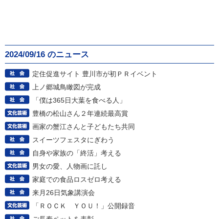
2024/09/16 のニュース
定住促進サイト 豊川市が初ＰＲイベント
上ノ郷城鳥瞰図が完成
「僕は365日大葉を食べる人」
豊橋の松山さん２年連続最高賞
画家の蟹江さんと子どもたち共同
スイーツフェスタにぎわう
自身や家族の「終活」考える
男女の愛、人物画に託し
家庭での食品ロスゼロ考える
来月26日気象講演会
「ＲＯＣＫ ＹＯＵ！」公開録音