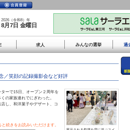
2026（令和8）年
8月7日 金曜日
みんなの選挙
過
E
求人
念／笑顔の記録撮影会など好評
ターで15日、オープン２周年を
多くの家族連れでにぎわった。
出店し、和洋菓子やデザート、コ
ると続きをお読みいただけます。
展示される祭壇を背に並ぶスイ