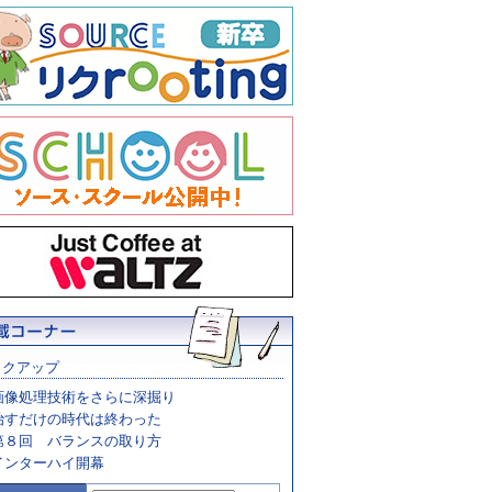
ックアップ
画像処理技術をさらに深掘り
治すだけの時代は終わった
第８回 バランスの取り方
インターハイ開幕