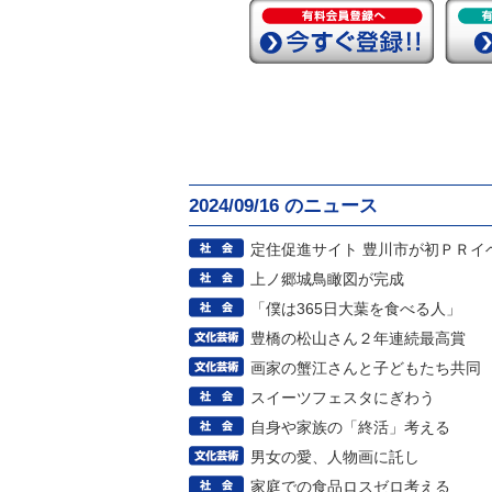
2024/09/16 のニュース
定住促進サイト 豊川市が初ＰＲイ
上ノ郷城鳥瞰図が完成
「僕は365日大葉を食べる人」
豊橋の松山さん２年連続最高賞
画家の蟹江さんと子どもたち共同
スイーツフェスタにぎわう
自身や家族の「終活」考える
男女の愛、人物画に託し
家庭での食品ロスゼロ考える