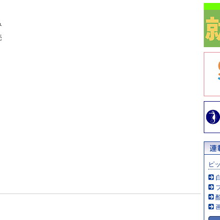
み
売
ピ