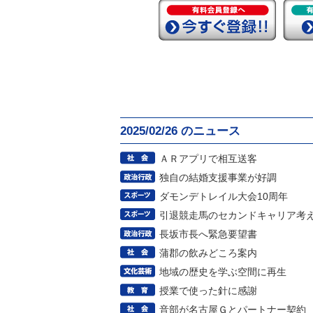
2025/02/26 のニュース
ＡＲアプリで相互送客
独自の結婚支援事業が好調
ダモンデトレイル大会10周年
引退競走馬のセカンドキャリア考
長坂市長へ緊急要望書
蒲郡の飲みどころ案内
地域の歴史を学ぶ空間に再生
授業で使った針に感謝
音部が名古屋Ｇとパートナー契約