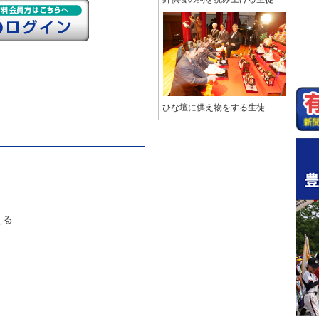
ひな壇に供え物をする生徒
える