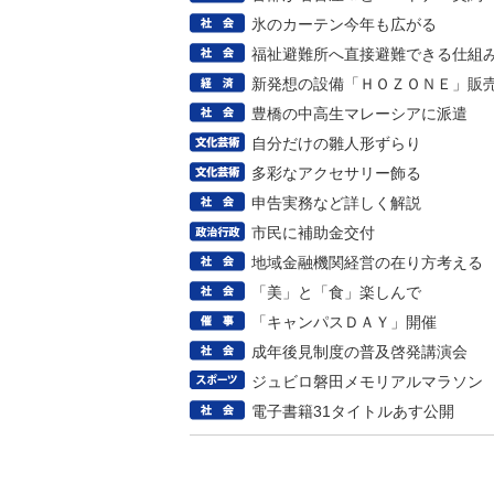
氷のカーテン今年も広がる
福祉避難所へ直接避難できる仕組
新発想の設備「ＨＯＺＯＮＥ」販
豊橋の中高生マレーシアに派遣
自分だけの雛人形ずらり
多彩なアクセサリー飾る
申告実務など詳しく解説
市民に補助金交付
地域金融機関経営の在り方考える
「美」と「食」楽しんで
「キャンパスＤＡＹ」開催
成年後見制度の普及啓発講演会
ジュビロ磐田メモリアルマラソン
電子書籍31タイトルあす公開