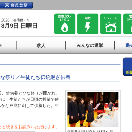
2026（令和8）年
8月9日 日曜日
みんなの選挙
過
E
求人
ひな祭り／生徒たち伝統継ぎ供養
日、針供養とひな祭りが開かれ、
では、生徒たちが日頃の授業で使
らかな豆腐に刺して供養した。生
ると続きをお読みいただけます。
針供養の詞を読み上げる生徒