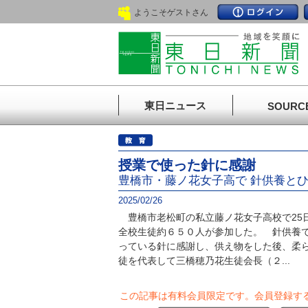
ようこそゲストさん
東日ニュース
SOURC
授業で使った針に感謝
豊橋市・藤ノ花女子高で 針供養と
2025/02/26
豊橋市老松町の私立藤ノ花女子高校で25
全校生徒約６５０人が参加した。 針供養
っている針に感謝し、供え物をした後、柔
徒を代表して三橋穂乃花生徒会長（２...
この記事は有料会員限定です。
会員登録す