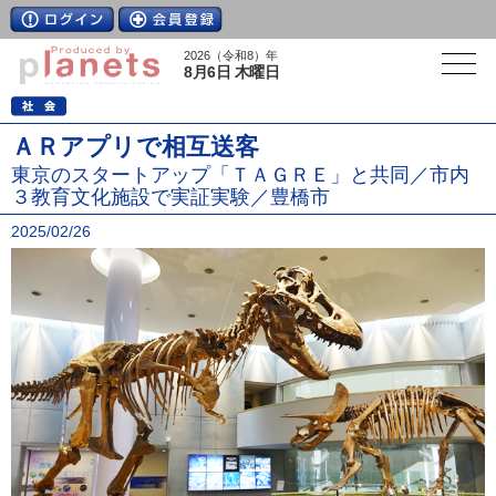
2026（令和8）年
8月6日 木曜日
ＡＲアプリで相互送客
東京のスタートアップ「ＴＡＧＲＥ」と共同／市内
３教育文化施設で実証実験／豊橋市
2025/02/26