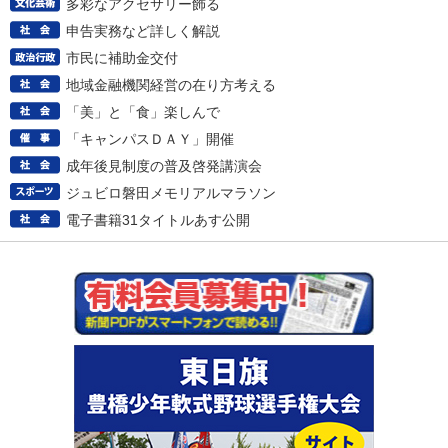
多彩なアクセサリー飾る
申告実務など詳しく解説
市民に補助金交付
地域金融機関経営の在り方考える
「美」と「食」楽しんで
「キャンパスＤＡＹ」開催
成年後見制度の普及啓発講演会
ジュビロ磐田メモリアルマラソン
電子書籍31タイトルあす公開