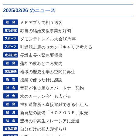
2025/02/26 のニュース
ＡＲアプリで相互送客
独自の結婚支援事業が好調
ダモンデトレイル大会10周年
引退競走馬のセカンドキャリア考える
長坂市長へ緊急要望書
蒲郡の飲みどころ案内
地域の歴史を学ぶ空間に再生
授業で使った針に感謝
音部が名古屋Ｇとパートナー契約
氷のカーテン今年も広がる
福祉避難所へ直接避難できる仕組み
新発想の設備「ＨＯＺＯＮＥ」販売
豊橋の中高生マレーシアに派遣
自分だけの雛人形ずらり