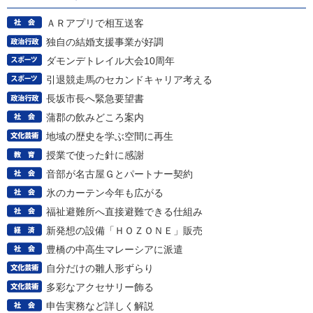
ＡＲアプリで相互送客
独自の結婚支援事業が好調
ダモンデトレイル大会10周年
引退競走馬のセカンドキャリア考える
長坂市長へ緊急要望書
蒲郡の飲みどころ案内
地域の歴史を学ぶ空間に再生
授業で使った針に感謝
音部が名古屋Ｇとパートナー契約
氷のカーテン今年も広がる
福祉避難所へ直接避難できる仕組み
新発想の設備「ＨＯＺＯＮＥ」販売
豊橋の中高生マレーシアに派遣
自分だけの雛人形ずらり
多彩なアクセサリー飾る
申告実務など詳しく解説