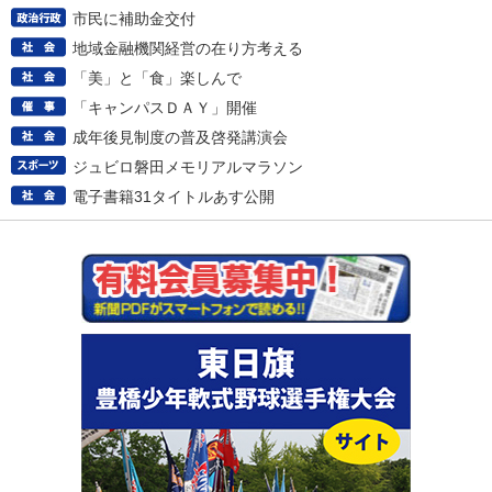
市民に補助金交付
地域金融機関経営の在り方考える
「美」と「食」楽しんで
「キャンパスＤＡＹ」開催
成年後見制度の普及啓発講演会
ジュビロ磐田メモリアルマラソン
電子書籍31タイトルあす公開