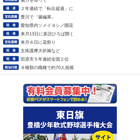
魅力を知って
２年連続で「転出超過」に
豊川で「籐編展」
愛知県内ソメイヨシノ開花
来月13日に多読ひろば開く
来月６日に花祭り
文殊護摩大祈祷など
田原市５年連続全国２位
８種類の職種で約70人規模