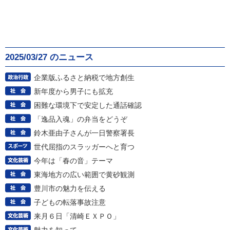
2025/03/27 のニュース
企業版ふるさと納税で地方創生
新年度から男子にも拡充
困難な環境下で安定した通話確認
「逸品入魂」の弁当をどうぞ
鈴木亜由子さんが一日警察署長
世代屈指のスラッガーへと育つ
今年は「春の音」テーマ
東海地方の広い範囲で黄砂観測
豊川市の魅力を伝える
子どもの転落事故注意
来月６日「清崎ＥＸＰＯ」