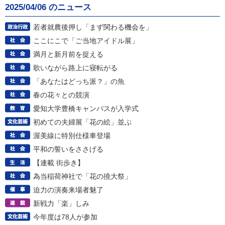
2025/04/06 のニュース
若者就農後押し「まず関わる機会を」
ここにこで「ご当地アイドル展」
満月と新月前を捉える
歌いながら路上に寝転がる
「あなたはどっち派？」の魚
春の花々との競演
愛知大学豊橋キャンパスが入学式
初めての夫婦展「花の絵」並ぶ
渥美線に特別仕様車登場
平和の誓いをささげる
【連載 街歩き】
為当稲荷神社で「花の撓大祭」
迫力の演奏来場者魅了
新戦力「楽」しみ
今年度は78人が参加