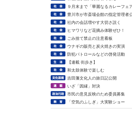
９月末まで「華麗なるカレーフェ
豊川市が市斎場会館の指定管理者
社内の会話増やす大切さ説く
ヒマワリなど花摘み体験ぜひ！
ごみ捨て禁止の注意看板
ウナギの販売と炭火焼きの実演
防犯パトロールなどの啓発活動
【連載 街歩き】
和太鼓体験で楽しむ
吉田藩文化人の旅日記公開
いざ「因縁」対決
市民の意見反映のため委員募集
「空気のふしぎ」大実験ショー