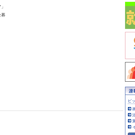
ア」
公募
ピ