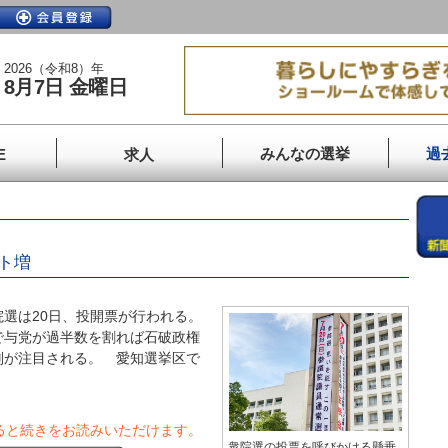
2026（令和8）年
8月7日 金曜日
みんなの選挙
過
E
求人
ト増
選は20日、投開票が行われる。
で与党が過半数を割れば石破政権
判が注目される。 愛知選挙区で
ると続きをお読みいただけます。
衆院選の投票を呼びかける懸垂