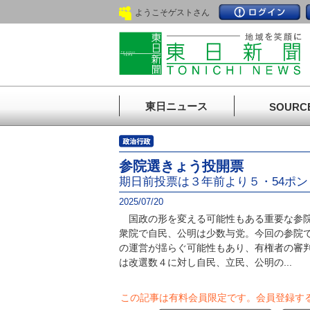
ようこそゲストさん
東日ニュース
SOURC
参院選きょう投開票
期日前投票は３年前より５・54ポン
2025/07/20
国政の形を変える可能性もある重要な参院
衆院で自民、公明は少数与党。今回の参院
の運営が揺らぐ可能性もあり、有権者の審
は改選数４に対し自民、立民、公明の...
この記事は有料会員限定です。
会員登録す