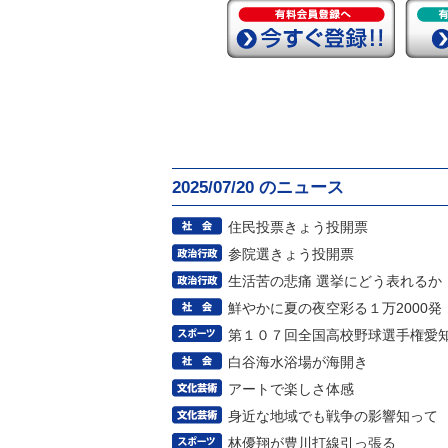
2025/07/20 のニュース
住民投票きょう投開票
参院選きょう投開票
生活苦の悲痛 選挙にどう表れるか
鮮やかに夏の夜空彩る１万2000発
第１０７回全国高校野球選手権愛
白谷海水浴場が海開き
アートで楽しさ体感
身近な地域でも戦争の影響知って
林優翔が豊川打線引っ張る