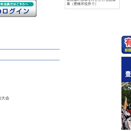
幕（豊橋市役所で）
知大会