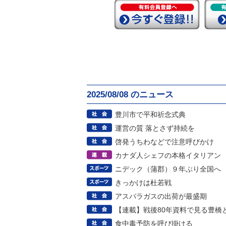
2025/08/08 のニュース
豊川市で平和祈念式典
運営の質 落とさず持続を
啓発うちわなどで注意呼びかけ
カナダ人シェフの本格イタリアン
ニデック（蒲郡）９年ぶり全国へ
きっかけは杜若戦
アスパラガスの出荷が最盛期
【連載】戦後80年資料で見る豊橋
食中毒予防を呼び掛ける