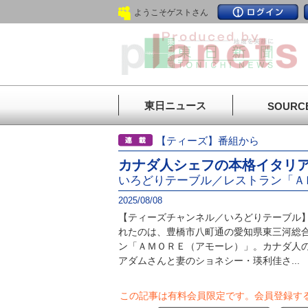
ようこそゲストさん
東日ニュース
SOURC
【ティーズ】番組から
カナダ人シェフの本格イタリ
いろどりテーブル／レストラン「Ａ
2025/08/08
【ティーズチャンネル／いろどりテーブル
れたのは、豊橋市八町通の愛知県東三河総
ン「ＡＭＯＲＥ（アモーレ）」。カナダ人
アダムさんと妻のショネシー・瑛利佳さ...
この記事は有料会員限定です。
会員登録す