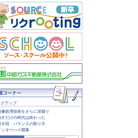
ックアップ
画像処理技術をさらに深掘り
治すだけの時代は終わった
第８回 バランスの取り方
インターハイ開幕