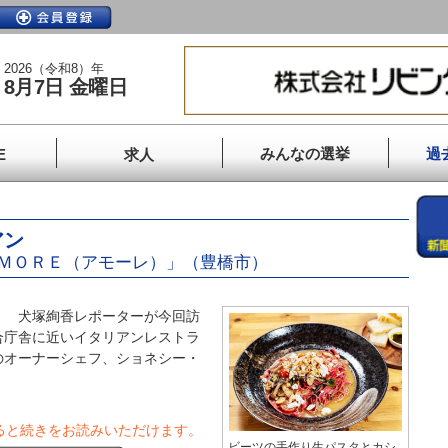
2026（令和8）年
8月7日 金曜日
みんなの選挙
過
E
求人
アン
ＭＯＲＥ（アモーレ）」（豊橋市）
】 犬塚絢香レポーターが今回訪
合庁舎に近いイタリアンレストラ
のオーナーシェフ、ショネシー・
ると続きをお読みいただけます。
ビーツの手作り生パスタとカシ