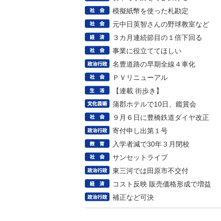
模擬紙幣を使った札勘定
元中日英智さんの野球教室など
３カ月連続節目の１倍下回る
事業に役立ててほしい
名豊道路の早期全線４車化
ＰＶリニューアル
【連載 街歩き】
蒲郡ホテルで10日、鑑賞会
９月６日に豊橋鉄道ダイヤ改正
寄付申し出第１号
入学者減で30年３月閉校
サンセットライブ
東三河では田原市不交付
コスト反映 販売価格形成で増益
補正など可決