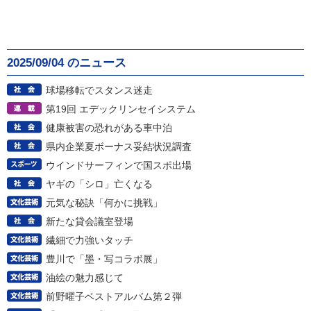
2025/09/04 のニュース
球場移転でスタンス迷走
第19回 エデックリンセイシステム
健康被害の恐れがある車中泊
県内企業夏ボーナス妥結状況調査
ウインドサーフィンで国スポ出場
ヤギの「シロ」亡くなる
元気な秘訣「何かに挑戦」
新たな貸会議室登場
繊細で力強いタッチ
豊川で「墨・写コラボ展」
油絵の魅力感じて
前野曜子ベストアルバム第２弾