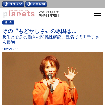
2026（令和8）年
8月6日 木曜日
その〝もどかしさ〟の原因は…
反射と心身の働きの関係性解説／豊橋で梅田幸子さ
ん講演
2025/12/22