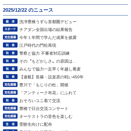
2025/12/22 のニュース
洗浄豊橋うずら首都圏デビュー
チアダン全国出場の結果報告
今年１年間で学んだ成果を披露
江戸時代の門松再現
警察と協力 不審者対応訓練
その〝もどかしさ〟の原因は…
みんなで協力一足早く年越し蕎麦
【連載】長篠・設楽原の戦い450年
豊川で「もじりの杜」開催
「アンティーク布花」にふれて
おそろいユニ着て交流
豊橋で日台交流コンサート
オーケストラの音色を楽しむ
受験生向けに配布