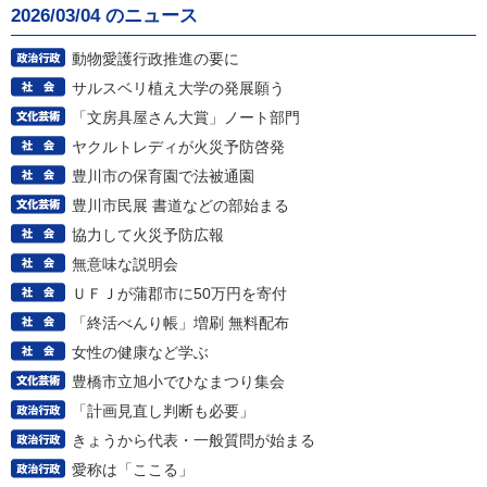
2026/03/04 のニュース
動物愛護行政推進の要に
サルスベリ植え大学の発展願う
「文房具屋さん大賞」ノート部門
ヤクルトレディが火災予防啓発
豊川市の保育園で法被通園
豊川市民展 書道などの部始まる
協力して火災予防広報
無意味な説明会
ＵＦＪが蒲郡市に50万円を寄付
「終活べんり帳」増刷 無料配布
女性の健康など学ぶ
豊橋市立旭小でひなまつり集会
「計画見直し判断も必要」
きょうから代表・一般質問が始まる
愛称は「ここる」