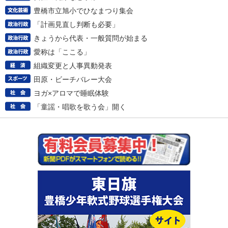
豊橋市立旭小でひなまつり集会
「計画見直し判断も必要」
きょうから代表・一般質問が始まる
愛称は「ここる」
組織変更と人事異動発表
田原・ビーチバレー大会
ヨガ×アロマで睡眠体験
「童謡・唱歌を歌う会」開く