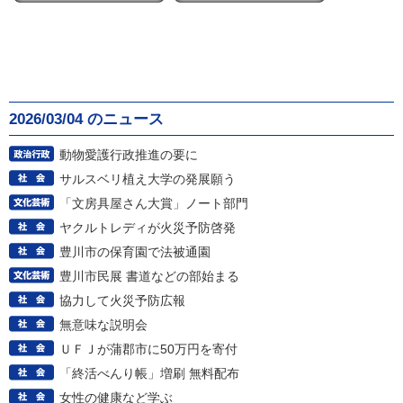
2026/03/04 のニュース
動物愛護行政推進の要に
サルスベリ植え大学の発展願う
「文房具屋さん大賞」ノート部門
ヤクルトレディが火災予防啓発
豊川市の保育園で法被通園
豊川市民展 書道などの部始まる
協力して火災予防広報
無意味な説明会
ＵＦＪが蒲郡市に50万円を寄付
「終活べんり帳」増刷 無料配布
女性の健康など学ぶ