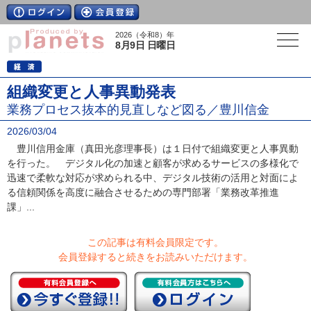
2026（令和8）年
8月9日 日曜日
組織変更と人事異動発表
業務プロセス抜本的見直しなど図る／豊川信金
2026/03/04
豊川信用金庫（真田光彦理事長）は１日付で組織変更と人事異動
を行った。 デジタル化の加速と顧客が求めるサービスの多様化で
迅速で柔軟な対応が求められる中、デジタル技術の活用と対面によ
る信頼関係を高度に融合させるための専門部署「業務改革推進
課」...
この記事は有料会員限定です。
会員登録すると続きをお読みいただけます。