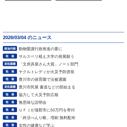
2026/03/04 のニュース
動物愛護行政推進の要に
サルスベリ植え大学の発展願う
「文房具屋さん大賞」ノート部門
ヤクルトレディが火災予防啓発
豊川市の保育園で法被通園
豊川市民展 書道などの部始まる
協力して火災予防広報
無意味な説明会
ＵＦＪが蒲郡市に50万円を寄付
「終活べんり帳」増刷 無料配布
女性の健康など学ぶ