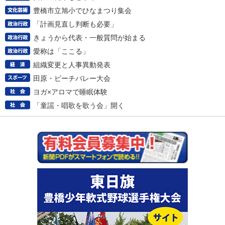
豊橋市立旭小でひなまつり集会
「計画見直し判断も必要」
きょうから代表・一般質問が始まる
愛称は「ここる」
組織変更と人事異動発表
田原・ビーチバレー大会
ヨガ×アロマで睡眠体験
「童謡・唱歌を歌う会」開く