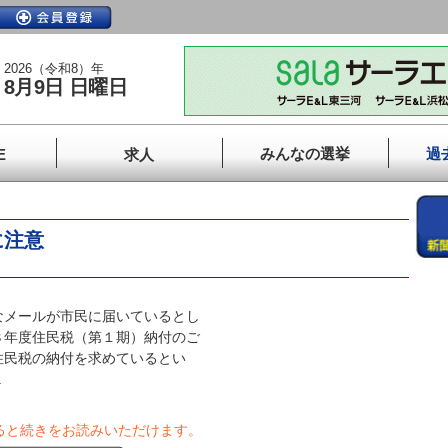
2026（令和8）年
8月9日 日曜日
みんなの選挙
過
E
求人
に注意
メールが市民に届いているとし
８年度住民税（第１期）納付のご
住民税の納付を求めているとい
.
ると続きをお読みいただけます。