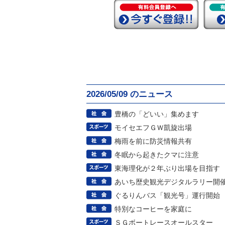
2026/05/09 のニュース
豊橋の「どいい」集めます
モイセエフＧＷ凱旋出場
梅雨を前に防災情報共有
冬眠から起きたクマに注意
東海理化が２年ぶり出場を目指す
あいち歴史観光デジタルラリー開
ぐるりんバス「観光号」運行開始
特別なコーヒーを家庭に
ＳＧボートレースオールスター