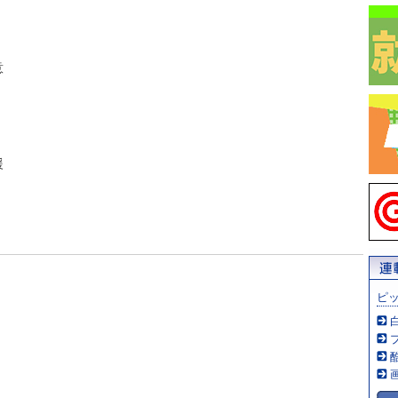
意
援
ピ