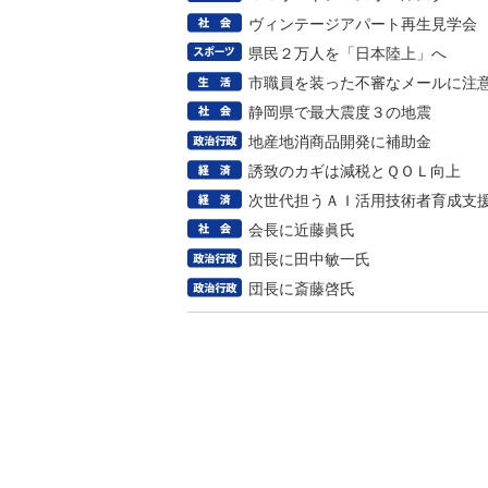
ヴィンテージアパート再生見学会
県民２万人を「日本陸上」へ
市職員を装った不審なメールに注
静岡県で最大震度３の地震
地産地消商品開発に補助金
誘致のカギは減税とＱＯＬ向上
次世代担うＡＩ活用技術者育成支
会長に近藤眞氏
団長に田中敏一氏
団長に斎藤啓氏