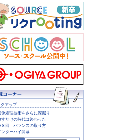
ックアップ
画像処理技術をさらに深掘り
治すだけの時代は終わった
第８回 バランスの取り方
インターハイ開幕