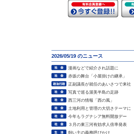
2026/05/19 のニュース
漫画などで紹介され話題に
赤坂の舞台「小屋掛けの継承」
正副議長が就任のあいさつで来社
写真で巡る渥美半島の足跡
西三河の情報「西の風」
土地利用と管理の大切さテーマに
今年もラグナシア無料開放デー
３月の東三河有効求人倍率発表
飼い主の義務呼びかけ