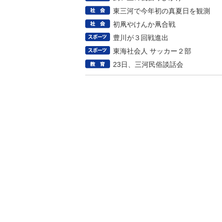
東三河で今年初の真夏日を観測
初凧やけんか凧合戦
豊川が３回戦進出
東海社会人 サッカー２部
23日、三河民俗談話会