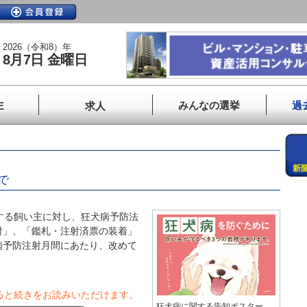
2026（令和8）年
8月7日 金曜日
みんなの選挙
過
E
求人
で
する飼い主に対し、狂犬病予防法
射」、「鑑札・注射済票の装着」
病予防注射月間にあたり、改めて
ると続きをお読みいただけます。
狂犬病に関する告知ポスター