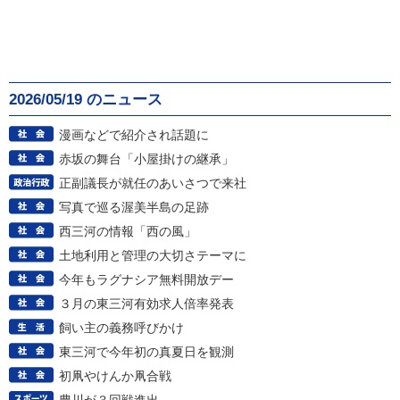
2026/05/19 のニュース
漫画などで紹介され話題に
赤坂の舞台「小屋掛けの継承」
正副議長が就任のあいさつで来社
写真で巡る渥美半島の足跡
西三河の情報「西の風」
土地利用と管理の大切さテーマに
今年もラグナシア無料開放デー
３月の東三河有効求人倍率発表
飼い主の義務呼びかけ
東三河で今年初の真夏日を観測
初凧やけんか凧合戦