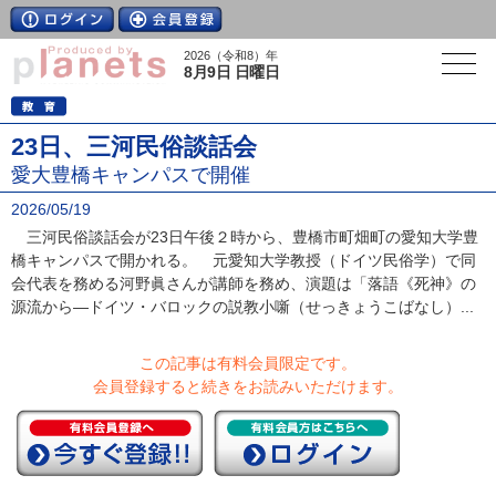
2026（令和8）年
8月9日 日曜日
23日、三河民俗談話会
愛大豊橋キャンパスで開催
2026/05/19
三河民俗談話会が23日午後２時から、豊橋市町畑町の愛知大学豊
橋キャンパスで開かれる。 元愛知大学教授（ドイツ民俗学）で同
会代表を務める河野眞さんが講師を務め、演題は「落語《死神》の
源流から―ドイツ・バロックの説教小噺（せっきょうこばなし）...
この記事は有料会員限定です。
会員登録すると続きをお読みいただけます。