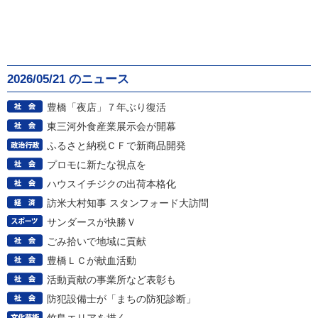
2026/05/21 のニュース
豊橋「夜店」７年ぶり復活
東三河外食産業展示会が開幕
ふるさと納税ＣＦで新商品開発
プロモに新たな視点を
ハウスイチジクの出荷本格化
訪米大村知事 スタンフォード大訪問
サンダースが快勝Ｖ
ごみ拾いで地域に貢献
豊橋ＬＣが献血活動
活動貢献の事業所など表彰も
防犯設備士が「まちの防犯診断」