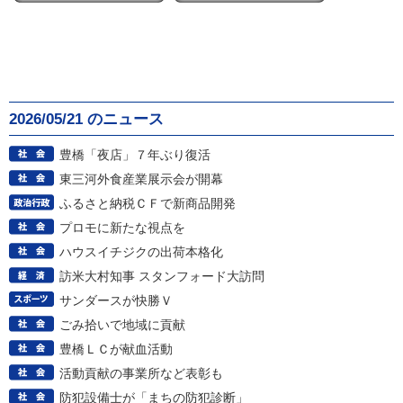
2026/05/21 のニュース
豊橋「夜店」７年ぶり復活
東三河外食産業展示会が開幕
ふるさと納税ＣＦで新商品開発
プロモに新たな視点を
ハウスイチジクの出荷本格化
訪米大村知事 スタンフォード大訪問
サンダースが快勝Ｖ
ごみ拾いで地域に貢献
豊橋ＬＣが献血活動
活動貢献の事業所など表彰も
防犯設備士が「まちの防犯診断」