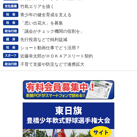
竹島エリアを描く
青少年の健全育成を支える
「思い出花火」を募集
「議会がチェック機関の役割を」
先行投資などで純利益減
ショート動画仕事でどう活用？
近藤幸太郎がＨＯＫＡアスリート契約
子育て支援や防災などで連携拡大