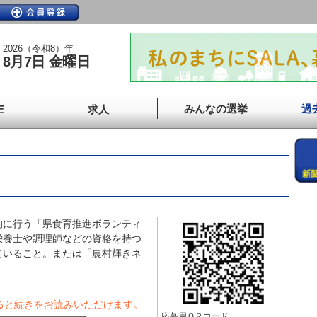
2026（令和8）年
8月7日 金曜日
みんなの選挙
過
E
求人
に行う「県食育推進ボランティ
栄養士や調理師などの資格を持つ
ていること。または「農村輝きネ
ると続きをお読みいただけます。
応募用ＱＲコード