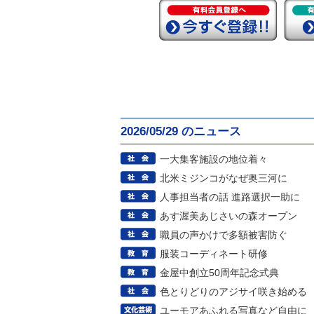
2026/05/29 のニュース
一大集客施設の地位着々
北米ミジンコがなぜ奥三河に
人事担当者の話 進路選択一助に
あす渥美あじさいの森オープン
職員の声かけで多額被害防ぐ
服装コーディネート研修
金屋中創立50周年記念式典
色とりどりのアジサイ咲き始める
ユーモアあふれる写真など自由に