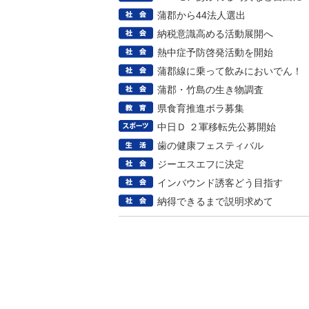
蒲郡から44法人選出
納税意識高める活動展開へ
熱中症予防啓発活動を開始
蒲郡線に乗って飲みにおいでん！
蒲郡・竹島の生き物調査
県食育推進ボラ募集
中日Ｄ ２軍移転先公募開始
歯の健康フェスティバル
ジーエスエフに決定
インバウンド誘客どう目指す
納得できるまで説明求めて