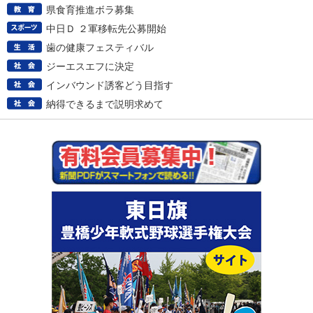
県食育推進ボラ募集
中日Ｄ ２軍移転先公募開始
歯の健康フェスティバル
ジーエスエフに決定
インバウンド誘客どう目指す
納得できるまで説明求めて