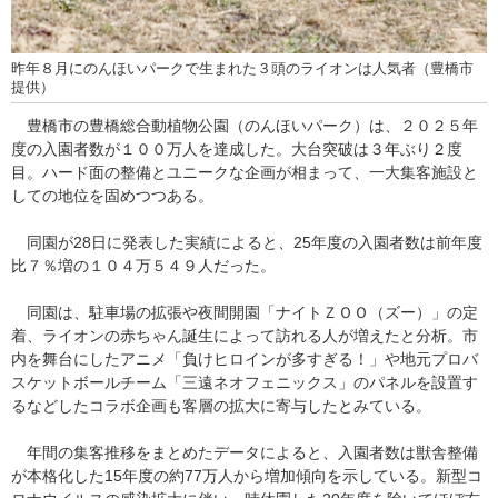
昨年８月にのんほいパークで生まれた３頭のライオンは人気者（豊橋市
提供）
豊橋市の豊橋総合動植物公園（のんほいパーク）は、２０２５年
度の入園者数が１００万人を達成した。大台突破は３年ぶり２度
目。ハード面の整備とユニークな企画が相まって、一大集客施設と
しての地位を固めつつある。
同園が28日に発表した実績によると、25年度の入園者数は前年度
比７％増の１０４万５４９人だった。
同園は、駐車場の拡張や夜間開園「ナイトＺＯＯ（ズー）」の定
着、ライオンの赤ちゃん誕生によって訪れる人が増えたと分析。市
内を舞台にしたアニメ「負けヒロインが多すぎる！」や地元プロバ
スケットボールチーム「三遠ネオフェニックス」のパネルを設置す
るなどしたコラボ企画も客層の拡大に寄与したとみている。
年間の集客推移をまとめたデータによると、入園者数は獣舎整備
が本格化した15年度の約77万人から増加傾向を示している。新型コ