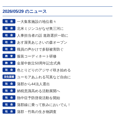
2026/05/29 のニュース
一大集客施設の地位着々
北米ミジンコがなぜ奥三河に
人事担当者の話 進路選択一助に
あす渥美あじさいの森オープン
職員の声かけで多額被害防ぐ
服装コーディネート研修
金屋中創立50周年記念式典
色とりどりのアジサイ咲き始める
ユーモアあふれる写真など自由に
蒲郡から44法人選出
納税意識高める活動展開へ
熱中症予防啓発活動を開始
蒲郡線に乗って飲みにおいでん！
蒲郡・竹島の生き物調査