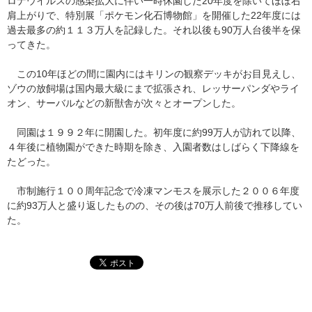
ロナウイルスの感染拡大に伴い一時休園した20年度を除いてほぼ右
肩上がりで、特別展「ポケモン化石博物館」を開催した22年度には
過去最多の約１１３万人を記録した。それ以後も90万人台後半を保
ってきた。
この10年ほどの間に園内にはキリンの観察デッキがお目見えし、
ゾウの放飼場は国内最大級にまで拡張され、レッサーパンダやライ
オン、サーバルなどの新獣舎が次々とオープンした。
同園は１９９２年に開園した。初年度に約99万人が訪れて以降、
４年後に植物園ができた時期を除き、入園者数はしばらく下降線を
たどった。
市制施行１００周年記念で冷凍マンモスを展示した２００６年度
に約93万人と盛り返したものの、その後は70万人前後で推移してい
た。