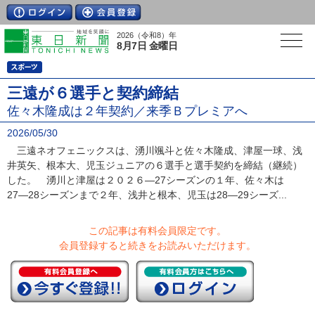
2026（令和8）年
8月7日 金曜日
三遠が６選手と契約締結
佐々木隆成は２年契約／来季Ｂプレミアへ
2026/05/30
三遠ネオフェニックスは、湧川颯斗と佐々木隆成、津屋一球、浅
井英矢、根本大、児玉ジュニアの６選手と選手契約を締結（継続）
した。 湧川と津屋は２０２６―27シーズンの１年、佐々木は
27―28シーズンまで２年、浅井と根本、児玉は28―29シーズ...
この記事は有料会員限定です。
会員登録すると続きをお読みいただけます。