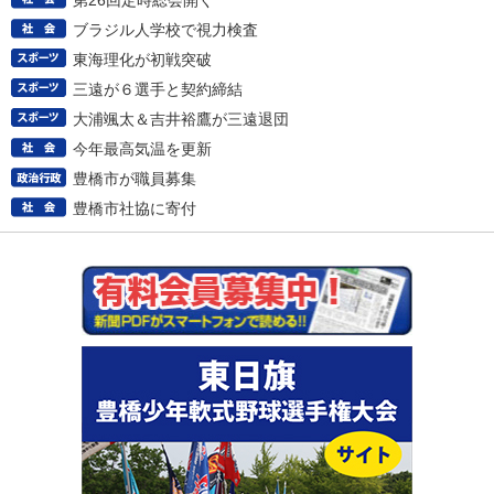
第26回定時総会開く
ブラジル人学校で視力検査
東海理化が初戦突破
三遠が６選手と契約締結
大浦颯太＆吉井裕鷹が三遠退団
今年最高気温を更新
豊橋市が職員募集
豊橋市社協に寄付