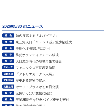
2026/05/30 のニュース
知名度高まる「よぴピアノ」
東三河人口「３・５％減」減少幅拡大
堆肥化 野菜栽培に活用
防犯ボランティアチーム結成
人口減少時代の地域再生で提言
フェニックス市長表敬訪問
「アトリエカーグ５人展」
歴史ある建物で展示
セラフ・ブラスが初来日公演
元気いっぱい競技に臨む
卒業25周年を記念パイプ椅子を寄付