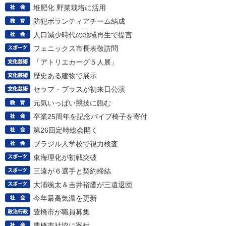
堆肥化 野菜栽培に活用
防犯ボランティアチーム結成
人口減少時代の地域再生で提言
フェニックス市長表敬訪問
「アトリエカーグ５人展」
歴史ある建物で展示
セラフ・ブラスが初来日公演
元気いっぱい競技に臨む
卒業25周年を記念パイプ椅子を寄付
第26回定時総会開く
ブラジル人学校で視力検査
東海理化が初戦突破
三遠が６選手と契約締結
大浦颯太＆吉井裕鷹が三遠退団
今年最高気温を更新
豊橋市が職員募集
豊橋市社協に寄付