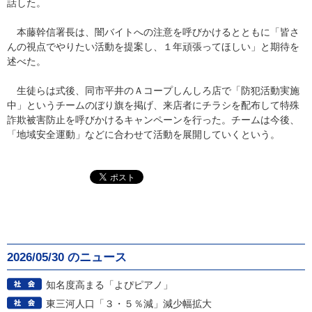
話した。
本藤幹信署長は、闇バイトへの注意を呼びかけるとともに「皆さ
んの視点でやりたい活動を提案し、１年頑張ってほしい」と期待を
述べた。
生徒らは式後、同市平井のＡコープしんしろ店で「防犯活動実施
中」というチームのぼり旗を掲げ、来店者にチラシを配布して特殊
詐欺被害防止を呼びかけるキャンペーンを行った。チームは今後、
「地域安全運動」などに合わせて活動を展開していくという。
2026/05/30 のニュース
知名度高まる「よぴピアノ」
東三河人口「３・５％減」減少幅拡大