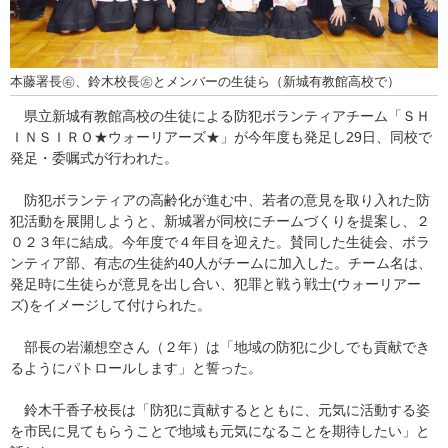
本藤署長㊨、鈴木校長㊧とメンバーの生徒ら（新城有教館高校で）
県立新城有教館高校の生徒による防犯ボランティアチーム「ＳＨ
ＩＮＳＩＲＯ★ウォーリアーズ★」が今年度も発足し29日、同校で
発足・委嘱式が行われた。
防犯ボランティアの高齢化が進む中、若者の意見を取り入れた防
犯活動を展開しようと、新城署が同校にチームづくりを提案し、２
０２３年に結成。今年度で４年目を迎えた。賛同した生徒会、ボラ
ンティア部、有志の生徒約40人がチームに加入した。チーム名は、
発足時に生徒らが意見を出し合い、犯罪と戦う戦士(ウォーリアー
ズ)をイメージして付けられた。
部長の岩瀬想空さん（２年）は「地域の防犯に少しでも貢献でき
るようにパトロールします」と誓った。
鈴木千香子校長は「防犯に貢献するとともに、元気に活動する姿
を市民に見てもらうことで地域も元気になることを期待したい」と