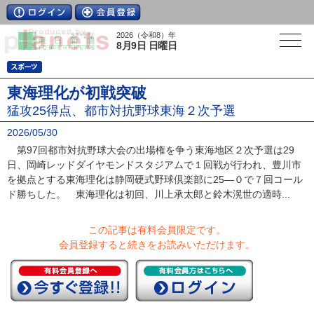
2026（令和8）年
8月9日 日曜日
東海理化が初戦突破
猛攻25得点、都市対抗野球東海２次予選
2026/05/30
第97回都市対抗野球大会の出場権を争う東海地区２次予選は29
日、岡崎レッドダイヤモンドスタジアムで１回戦が行われ、豊川市
を拠点とする東海理化は静岡硬式野球倶楽部に25―０で７回コール
ド勝ちした。 東海理化は初回、川上承太郎と鈴木滉世の適時...
この記事は有料会員限定です。
会員登録すると続きをお読みいただけます。