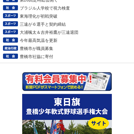
第26回定時総会開く
ブラジル人学校で視力検査
東海理化が初戦突破
三遠が６選手と契約締結
大浦颯太＆吉井裕鷹が三遠退団
今年最高気温を更新
豊橋市が職員募集
豊橋市社協に寄付