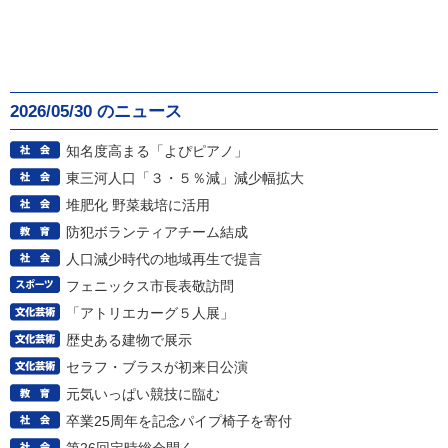
2026/05/30 のニュース
知名度高まる「よぴピアノ」
東三河人口「３・５％減」減少幅拡大
堆肥化 野菜栽培に活用
防犯ボランティアチーム結成
人口減少時代の地域再生で提言
フェニックス市長表敬訪問
「アトリエカーグ５人展」
歴史ある建物で展示
セラフ・ブラスが初来日公演
元気いっぱい競技に臨む
卒業25周年を記念パイプ椅子を寄付