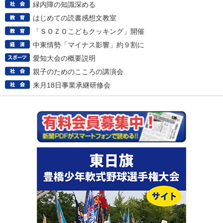
緑内障の知識深める
はじめての読書感想文教室
「ＳＯＺＯこどもクッキング」開催
中東情勢「マイナス影響」約９割に
愛知大会の概要説明
親子のためのこころの講演会
来月18日事業承継研修会