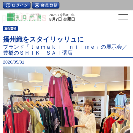
2026（令和8）年
8月7日 金曜日
播州織をスタイリッリュに
ブランド「ｔａｍａｋｉ ｎｉｉｍｅ」の展示会／
豊橋のＳＨＩＫＩＳＡＩ曙店
2026/05/31