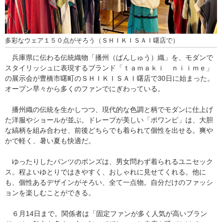
多彩なウェア１５０点がそろう（ＳＨＩＫＩＳＡＩ曙店で）
兵庫県に伝わる伝統織物「播州（ばんしゅう）織」を、モダンで
スタイリッシュに表現するブランド「ｔａｍａｋｉ ｎｉｉｍｅ」
の展示会が豊橋市曙町のＳＨＩＫＩＳＡＩ曙店で30日に始まった。
オープン早々から多くのファンでにぎわっている。
播州織の伝統を生かしつつ、現代的な色調と柄でモダンに仕上げ
た洋服やショールが並ぶ。ドレープが美しい「ポワンピ」は、大胆
な縞柄を組み合わせ、前後どちらでも着られて個性を出せる。爽や
かで軽く、暑い夏も快適だ。
ゆったりしたパンツのボンズは、男女問わず着られるユニセック
ス。程よいゆとりではきやすく、おしゃれに見せてくれる。他に
も、個性あるデザインがそろい、全て一点物。自分だけのファッシ
ョンを楽しむことができる。
６月14日まで。関係者は「固定ファンが多く人気が高いブラン