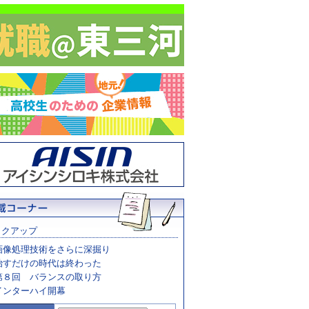
ックアップ
画像処理技術をさらに深掘り
治すだけの時代は終わった
第８回 バランスの取り方
インターハイ開幕