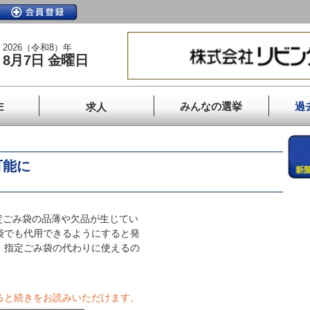
2026（令和8）年
8月7日 金曜日
みんなの選挙
過
E
求人
可能に
ごみ袋の品薄や欠品が生じてい
袋でも代用できるようにすると発
 指定ごみ袋の代わりに使えるの
ると続きをお読みいただけます。