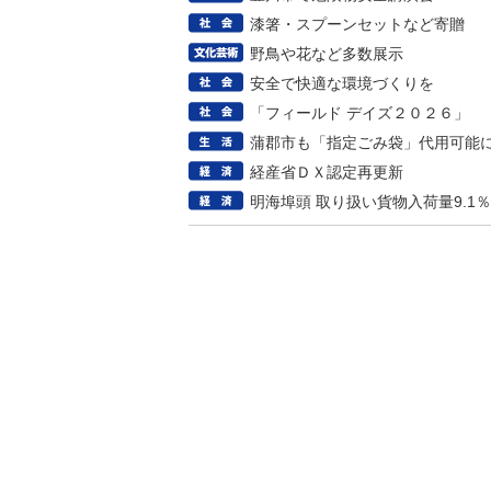
漆箸・スプーンセットなど寄贈
野鳥や花など多数展示
安全で快適な環境づくりを
「フィールド デイズ２０２６」
蒲郡市も「指定ごみ袋」代用可能
経産省ＤＸ認定再更新
明海埠頭 取り扱い貨物入荷量9.1