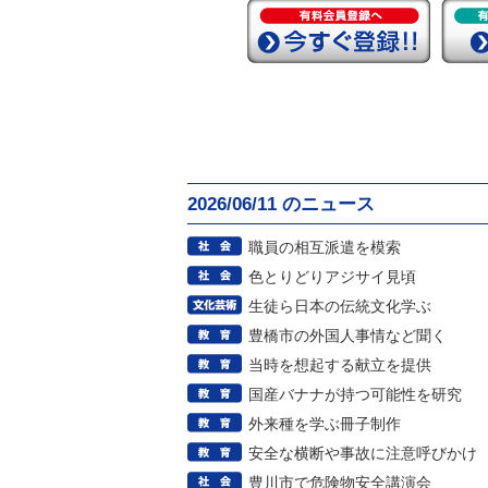
2026/06/11 のニュース
職員の相互派遣を模索
色とりどりアジサイ見頃
生徒ら日本の伝統文化学ぶ
豊橋市の外国人事情など聞く
当時を想起する献立を提供
国産バナナが持つ可能性を研究
外来種を学ぶ冊子制作
安全な横断や事故に注意呼びかけ
豊川市で危険物安全講演会