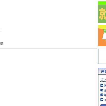
に
％増
ピ