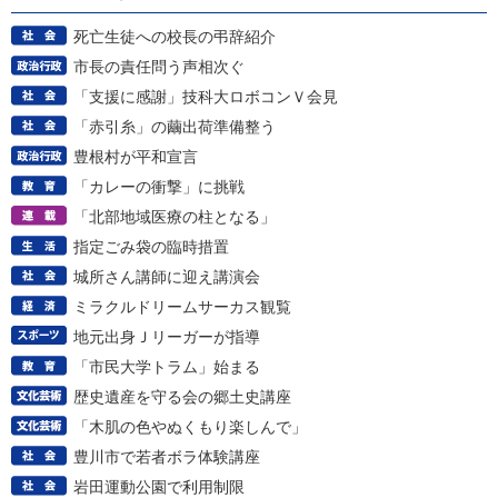
死亡生徒への校長の弔辞紹介
市長の責任問う声相次ぐ
「支援に感謝」技科大ロボコンＶ会見
「赤引糸」の繭出荷準備整う
豊根村が平和宣言
「カレーの衝撃」に挑戦
「北部地域医療の柱となる」
指定ごみ袋の臨時措置
城所さん講師に迎え講演会
ミラクルドリームサーカス観覧
地元出身Ｊリーガーが指導
「市民大学トラム」始まる
歴史遺産を守る会の郷土史講座
「木肌の色やぬくもり楽しんで」
豊川市で若者ボラ体験講座
岩田運動公園で利用制限