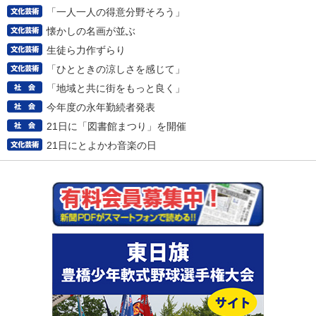
「一人一人の得意分野そろう」
懐かしの名画が並ぶ
生徒ら力作ずらり
「ひとときの涼しさを感じて」
「地域と共に街をもっと良く」
今年度の永年勤続者発表
21日に「図書館まつり」を開催
21日にとよかわ音楽の日