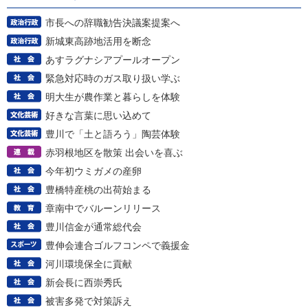
市長への辞職勧告決議案提案へ
新城東高跡地活用を断念
あすラグナシアプールオープン
緊急対応時のガス取り扱い学ぶ
明大生が農作業と暮らしを体験
好きな言葉に思い込めて
豊川で「土と語ろう」陶芸体験
赤羽根地区を散策 出会いを喜ぶ
今年初ウミガメの産卵
豊橋特産桃の出荷始まる
章南中でバルーンリリース
豊川信金が通常総代会
豊伸会連合ゴルフコンペで義援金
河川環境保全に貢献
新会長に西崇秀氏
被害多発で対策訴え